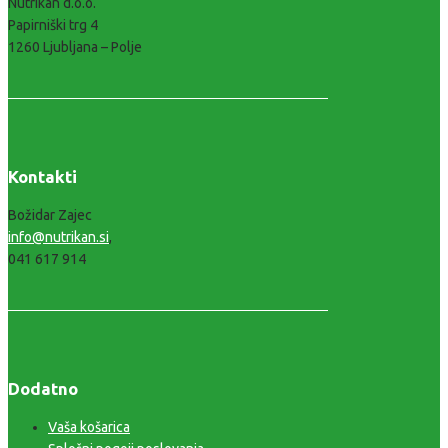
Nutrikan d.o.o.
Papirniški trg 4
1260 Ljubljana – Polje
Kontakti
Božidar Zajec
info@nutrikan.si
,
041 617 914
Dodatno
Vaša košarica