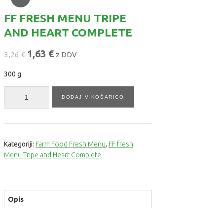
FF FRESH MENU TRIPE
AND HEART COMPLETE
1,63
€
3,26
€
z DDV
300 g
Količina
DODAJ V KOŠARICO
Kategoriji:
Farm Food Fresh Menu
,
FF fresh
Menu Tripe and Heart Complete
Opis