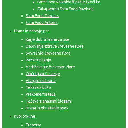
Farm Food Rawhide® pasje žvečilke
Zakaj izbrati Farm Food Rawhide
Farm Food Trainers
Farm Food Antlers
Hrana in zdravje psa
Kaj je dobra hrana za pse
Delovanje zdrave črevesne flore
Sovražniki črevesne flore
Razstrupljanje
Vzdrževanje črevesne flore
Občutljivo črevesje
Alergije na hrano
Težave s kožo
Prekomerna teža
Težave z analnimi žlezami
Hrana in obnašanje psov
Kupi on-line
Trgovina