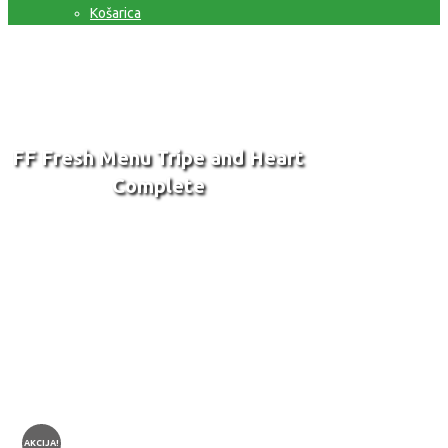
Košarica
FF Fresh Menu Tripe and Heart
Complete
Domov
Trgovina
Farm Food Fresh Menu
FF Fresh
Menu Tripe and Heart Complete
AKCIJA!