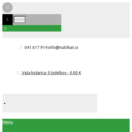
041 617 914
info@nutrikan.si
Vaša košarica:
0 Izdelkov
-
0,00 €
Menu