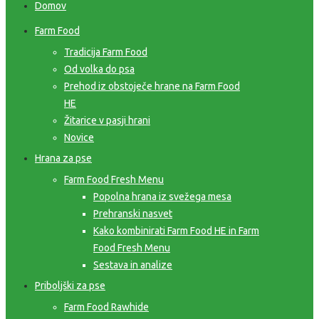
Domov
Farm Food
Tradicija Farm Food
Od volka do psa
Prehod iz obstoječe hrane na Farm Food
HE
Žitarice v pasji hrani
Novice
Hrana za pse
Farm Food Fresh Menu
Popolna hrana iz svežega mesa
Prehranski nasvet
Kako kombinirati Farm Food HE in Farm
Food Fresh Menu
Sestava in analize
Priboljški za pse
Farm Food Rawhide